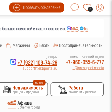
Добавить объявление
0
е новостей в наших соц сетях.
MAX
,
Телеграм
,
Вконтакте
си
Магазины
Блоги
Достопримечательности
редакция
коммерческий отдел
+7-960-055-6-777
+7 (922) 109-74-26
pr@pressport.media
support@ekbportal.ru
новое
Недвижимость
Работа
аренда и продажа
вакансии и резюме
Афиша
События города