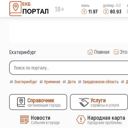
юань
доллар
-0.2
18+
11.97
80.93
Главная
Это
Екатеринбург
Type 2 or more characters for results.
Екатеринбург
Криминал
Дети
Свердловская область
Д
Справочник
Услуги
организации города
сервисы и услуги
Новости
Народная карта
События в городе
Городские проблемы