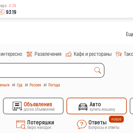
евро
-0.39
93.19
Еще больш
 интересно
Развлечения
Кафе и рестораны
Так
еньги
Суд
Россия
Погода
Объявления
Авто
доска объявлений
купить машину
новое
Потеряшки
Ответы
Бюро находок
Вопросы и ответы