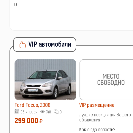
VIP автомобили
Ford Focus, 2008
VIP размещение
05 января
748
0
о
Лучшие позиции для Вашего
299 000
объявления
₽
Как сюда попасть?