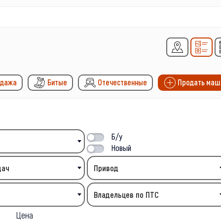
одажа
Битые
Отечественные
Продать маш
Б/у
Новый
дач
Привод
Владельцев по ПТС
Цена