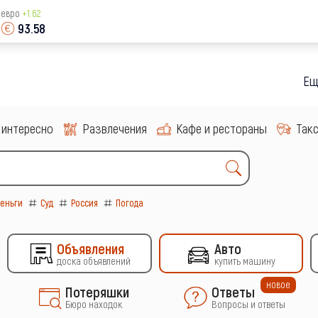
евро
+1.62
93.58
Еще боль
 интересно
Развлечения
Кафе и рестораны
Так
еньги
Суд
Россия
Погода
Объявления
Авто
доска объявлений
купить машину
новое
Потеряшки
Ответы
Бюро находок
Вопросы и ответы