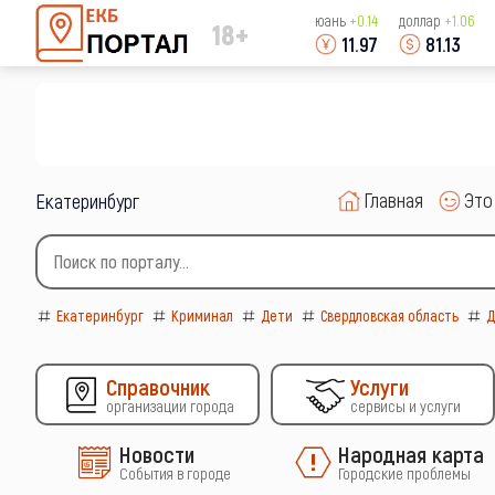
юань
+0.14
доллар
+1.06
18+
11.97
81.13
Главная
Это
Екатеринбург
Type 2 or more characters for results.
Екатеринбург
Криминал
Дети
Свердловская область
Д
Справочник
Услуги
организации города
сервисы и услуги
Новости
Народная карта
События в городе
Городские проблемы