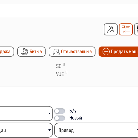
одажа
Битые
Отечественные
Продать маш
0
SC
0
VUE
Б/у
Новый
дач
Привод