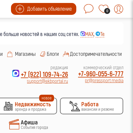
Добавить объявление
0
ше новостей в наших соц сетях.
MAX
,
Телеграм
,
Вконтакт
си
Магазины
Блоги
Достопримечательности
редакция
коммерческий отдел
+7-960-055-6-777
+7 (922) 109-74-26
pr@pressport.media
support@ekbportal.ru
новое
Недвижимость
Работа
аренда и продажа
вакансии и резюме
Афиша
События города