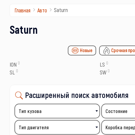
Saturn
Главная
Авто
Saturn
Новые
Срочная пр
0
0
ION
LS
0
0
SL
SW
Расширенный поиск автомобиля
Тип кузова
Состояние
Тип двигателя
Коробка пере