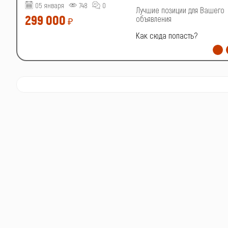
05 января
748
0
о
Лучшие позиции для Вашего
299 000
объявления
₽
Как сюда попасть?