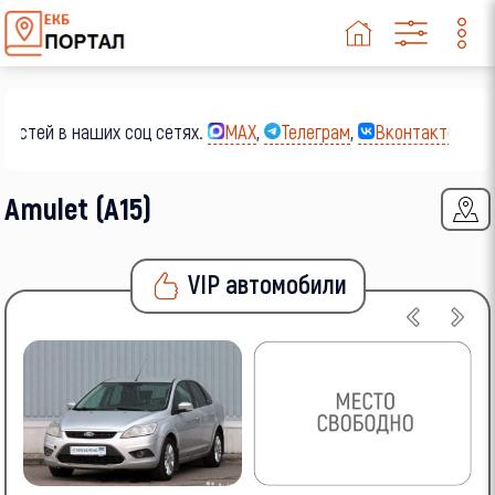
остей в наших соц сетях.
MAX
,
Телеграм
,
Вконтакте
,
Од
Amulet (A15)
VIP автомобили