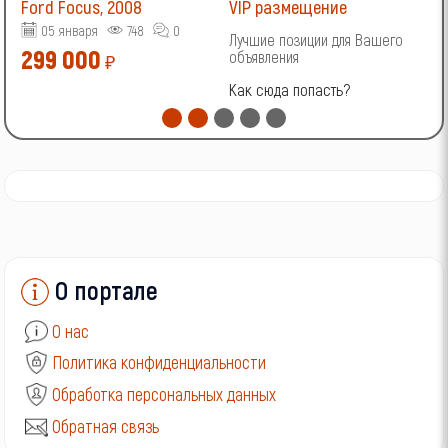
Ford Focus, 2008
VIP размещение
V
05 января
748
0
Лучшие позиции для Вашего
Л
299 000
объявления
о
₽
Как сюда попасть?
К
О портале
О нас
Политика конфиденциальности
Обработка персональных данных
Обратная связь