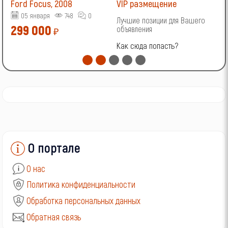
Ford Focus, 2008
VIP размещение
V
05 января
748
0
Лучшие позиции для Вашего
Л
299 000
объявления
о
₽
Как сюда попасть?
К
О портале
О нас
Политика конфиденциальности
Обработка персональных данных
Обратная связь