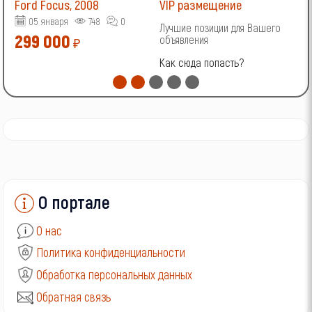
Ford Focus, 2008
VIP размещение
V
05 января
748
0
Лучшие позиции для Вашего
Л
299 000
объявления
о
₽
Как сюда попасть?
К
О портале
О нас
Политика конфиденциальности
Обработка персональных данных
Обратная связь