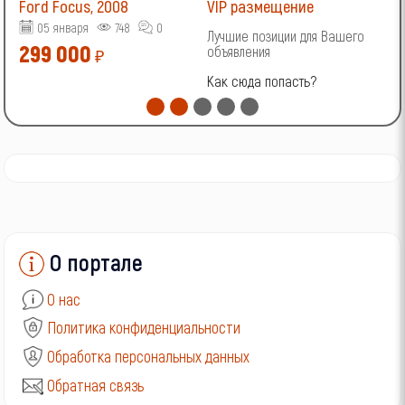
Ford Focus, 2008
VIP размещение
V
05 января
748
0
Лучшие позиции для Вашего
Л
299 000
объявления
о
₽
Как сюда попасть?
К
О портале
О нас
Политика конфиденциальности
Обработка персональных данных
Обратная связь