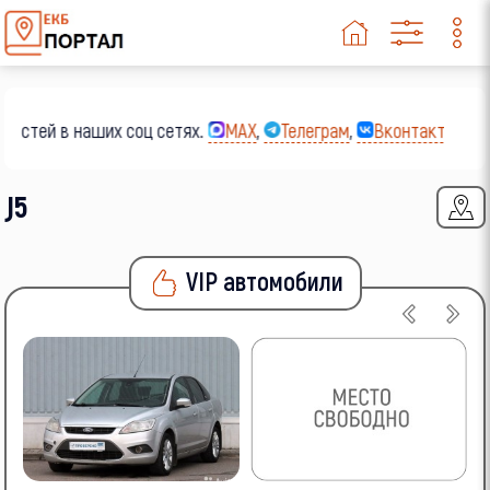
остей в наших соц сетях.
MAX
,
Телеграм
,
Вконтакте
,
Од
J5
VIP автомобили