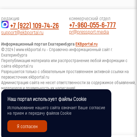
редакция
коммерческий отдел
+7-960-055-6-777
+7 (922) 109-74-26
pr@pressport.media
support@ekbportal.ru
Информационный портал Екатеринбурга
EKBportal.ru
© 2024 | www.ekbportal.ru - Справочно-информационный сайт г.
Екатеринбурга
Перепубликация материала или распространение любой информации с
сайта ekbportal.ru
Разрешается только с обязательным проставлением активной ссылки на
первоисточник ekbportal.ru
Администрация сайта не несет ответственности за содержимое объявлений,
материалов и правильность их написания!
По интересующим Вас вопросам обращаться:
Обратная связь
Наш портал использует файлы Cookie
18+
Использование нашего сайта означает Ваше согласие
на прием и передачу файлов Cookie
Я согласен