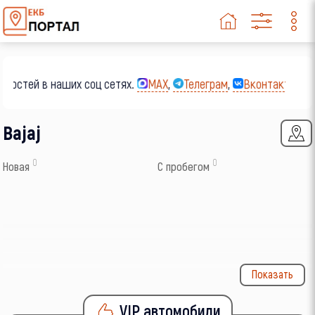
остей в наших соц сетях.
MAX
,
Телеграм
,
Вконтакте
,
Од
Bajaj
0
0
Новая
С пробегом
Показать
VIP автомобили