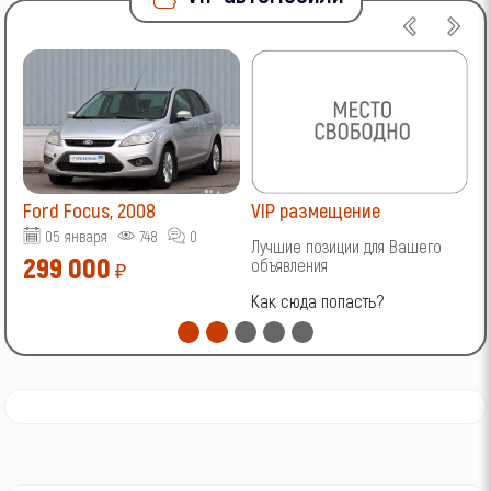
Ford Focus, 2008
VIP размещение
V
05 января
748
0
Лучшие позиции для Вашего
Л
299 000
объявления
о
₽
Как сюда попасть?
К