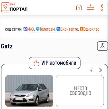
Suzuki
Toyota
Volkswagen
х соц сетях.
MAX
,
Телеграм
,
Вконтакте
,
Однокласники
,
Volvo
ВАЗ (LADA)
Getz
ГАЗ
VIP автомобили
УАЗ