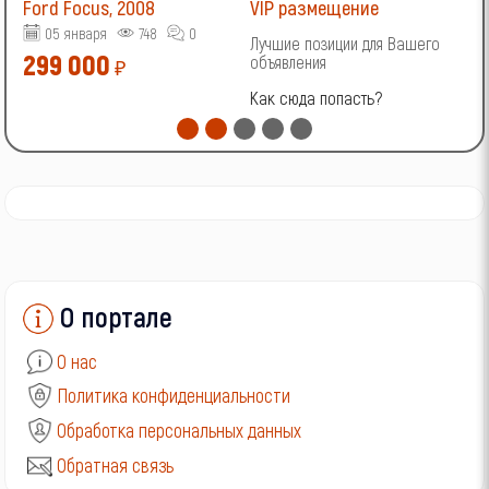
Ford Focus, 2008
VIP размещение
V
05 января
748
0
Лучшие позиции для Вашего
Л
299 000
объявления
о
₽
Как сюда попасть?
К
О портале
О нас
Политика конфиденциальности
Обработка персональных данных
Обратная связь